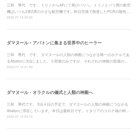
三和 導代 です。 トリノからAFにて再びパリへ。トリノとパリ間の航空
機はいつも2席2席の小さな航空機です。昨日空港で検査したPCRの陰性…
2022.07.19 05:05
ダマヌール・アバトンに集まる世界中のヒーラー
三和 導代 です。 ダマヌールの人類の神殿につながる唯一のホテルであ
るAbatonに3泊しました。５部屋のみですが、それぞれの神殿の部屋の…
2022.07.16 21:50
ダマヌール・オラクルの儀式と人類の神殿へ
三和 導代です。 3泊４日の予定で、ダマヌールの人類の神殿につながる
Abatonに滞在しています。本日は最終日です。イタリアのコロナ禍の時…
2022.07.15 04:15