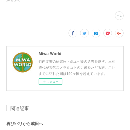
旅行記
(
31
)
Miwa World
竹内文書の研究家・高坂和導の遺志を継ぎ、三和
導代が古代スメラミコトの足跡をたどる旅。これ
までに訪れた国は150ヶ国を超えています。
フォロー
関連記事
再びパリから成田へ