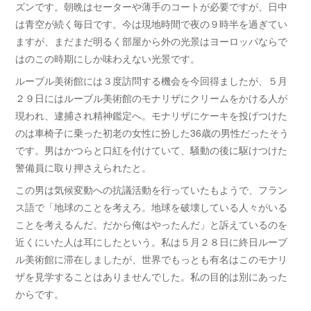
ズンです。朝晩はセーターや薄手のコートが必要ですが、日中
は青空が続く毎日です。今は現地時間で夜の９時半を過ぎてい
ますが、まだまだ明るく部屋から外の光景はヨーロッパならで
はのこの時期にしか味わえない光景です。
ルーブル美術館には３度訪問する機会を今回得ましたが、５月
２９日にはルーブル美術館のモナリザにクリームをかける人が
現われ、逮捕され精神鑑定へ。モナリザにケーキを投げつけた
のは車椅子に乗った初老の女性に扮した36歳の男性だったそう
です。男はかつらと口紅を付けていて、騒動の後に駆けつけた
警備員に取り押さえられたと。
この男は気候変動への抗議活動を行っていたもようで、フラン
ス語で「地球のことを考えろ。地球を破壊している人々がいる
ことを考えるんだ。だから俺はやったんだ」と訴えているのを
近くにいた人は耳にしたという。私は５月２８日に終日ルーブ
ル美術館に滞在しましたが、世界でもっとも有名はこのモナリ
ザを見学することはありませんでした。私の目的は別にあった
からです。