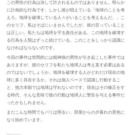
この男性の行為は決して許されるものではありません。明らか
に計画的な行為です。しかし彼が唱えている「地球のことを考
えろ。地球を破壊している人々がいることを考えるんだ。」こ
のセリフ、私はそばにいませんでしたが、彼の言っていること
は正しい。私たちは地球を守る責任がある。この地球を破壊す
る行為を人類はずっと続けている。このことをしっかり認識に
なければならないのです。
今回の事件は世間的には精神病の男性が引き起こした事件では
ありますが、彼のセリフを私たち地球人は考え直す必要はある
のではないでしょうか。地球を破壊する人がどれだけ現在の地
球に多く存在するか。それは個人ベースで認識し行動するこ
と、他力本願では地球は守れないのです。現在はその修正をす
る時代、そんな意味で彼の行動は地球人に警告を与える事件だ
ったかもしれません。
まだこんな時間でもパリは明るい。部屋からの夕暮れの景色に
なり始めています。