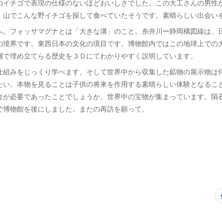
のイチゴで表現の仕様のないほどおいしさでした。この大工さんの男性
、山でこんな野イチゴを探して食べていたそうです。素晴らしい出会い
へ。フォッサマグナとは「大きな溝」のこと。糸井川ー静岡構図線は、
の境界です。東西日本の文化の境目です。博物館内ではこの地球上での
層で埋め立てらる歴史を３Ｄにてわかりやすく説明しています。
仕組みをじっくり学べます。そして世界中から収集した鉱物の展示物は
たい。本物を見ることは子供の将来を作用する素晴らしい体験となるこ
金が必要であったことでしょうか。世界中の宝物が集まっています。隕
で博物館を後にしました。またの再訪を願って。