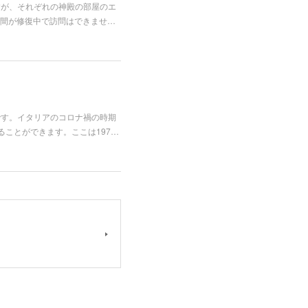
すが、それぞれの神殿の部屋のエ
間が修復中で訪問はできませ…
です。イタリアのコロナ禍の時期
ることができます。ここは197…