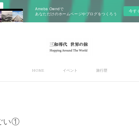
Ameba Owndで
今す
あなただけのホームページやブログをつくろう
HOME
イベント
旅行歴
ごい①