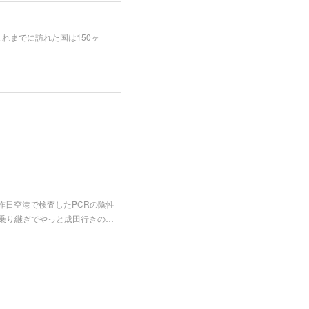
れまでに訪れた国は150ヶ
昨日空港で検査したPCRの陰性
の乗り継ぎでやっと成田行きの…