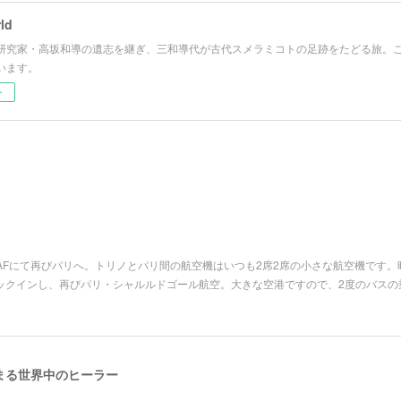
ld
研究家・高坂和導の遺志を継ぎ、三和導代が古代スメラミコトの足跡をたどる旅。こ
います。
ー
AFにて再びパリへ。トリノとパリ間の航空機はいつも2席2席の小さな航空機です。
ェックインし、再びパリ・シャルルドゴール航空。大きな空港ですので、2度のバス
まる世界中のヒーラー