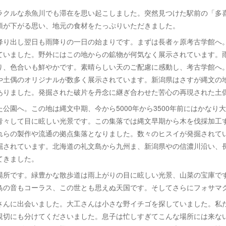
ラクルな糸魚川でも滞在を思い起こしました。突然見つけた駅前の「多
頭が下がる思い、地元の食材をたっぷりいただきました。
降り出し翌日も雨降りの一日の始まりです。まずは長者ヶ原考古学館へ
ていました。野外にはこの地からの鉱物が何気なく展示されています。
り、色合いも鮮やかです。素晴らしい天のご配慮に感動し、考古学館へ
や土偶のオリジナルが数多く展示されています。新潟県はさすが縄文の
ありました。発掘された破片を丹念に継ぎ合わせた苦心の再現された土
公園へ。この地は縄文中期、今から5000年から3500年前にはかなり
青々して目に眩しい光景です。この集落では縄文早期から木を伐採加工
れらの製作や流通の拠点集落となりました。数々のヒスイが発掘されて
掘されています。北海道の礼文島から九州ま、新潟県やの信濃川沿い、
てきました。
場所です。緑豊かな散歩道は雨上がりの目に眩しい光景、山菜の宝庫で
鳥の音もコーラス、この世とも思えぬ天国です。そしてさらにフォサマ
さんに出会いました。大工さんは小さな野イチゴを探していました。私
親切にも分けてくださいました。息子は忙しすぎてこんな場所には来な