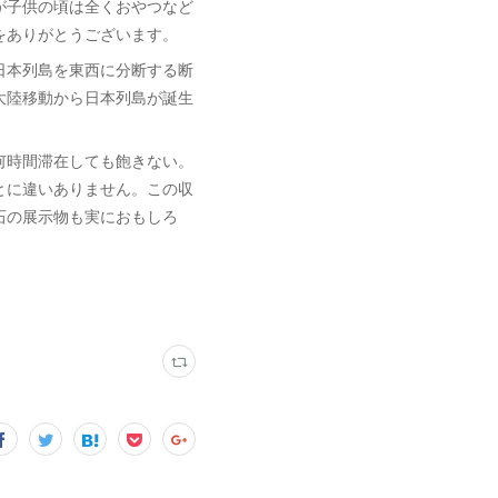
が子供の頃は全くおやつなど
をありがとうございます。
日本列島を東西に分断する断
大陸移動から日本列島が誕生
何時間滞在しても飽きない。
とに違いありません。この収
石の展示物も実におもしろ