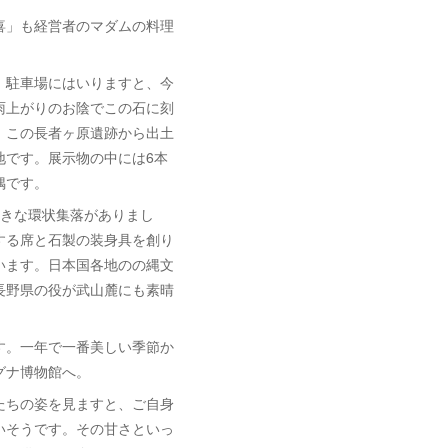
喜」も経営者のマダムの料理
。駐車場にはいりますと、今
雨上がりのお陰でこの石に刻
。この長者ヶ原遺跡から出土
地です。展示物の中には6本
偶です。
大きな環状集落がありまし
する席と石製の装身具を創り
います。日本国各地のの縄文
長野県の役が武山麓にも素晴
す。一年で一番美しい季節か
グナ博物館へ。
たちの姿を見ますと、ご自身
いそうです。その甘さといっ