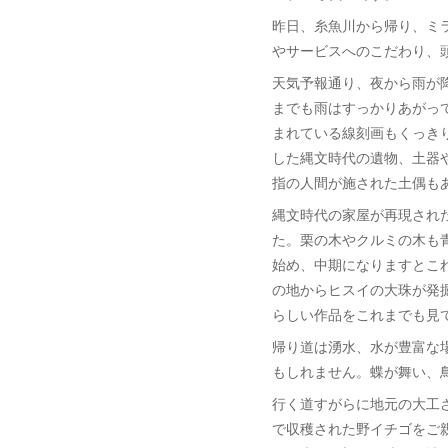
昨日、糸魚川から帰り、ミ
やサービスへのこだわり、
天気予報通り、夜から雨が
までも雨はすっかりあがっ
まれている線刻画もくっき
した縄文時代の遺物、土器
指の人間が施された土偶も
縄文時代の家屋が再現された
た。栗の木やクルミの木も
始め、中期になりますとこ
の地からヒスイの大珠が発
らしい作品をこれまでも見
帰り道は湧水、水が豊富な
もしれません。蝶が舞い、
行く道すがらに地元の大工
で収穫された野イチゴをご