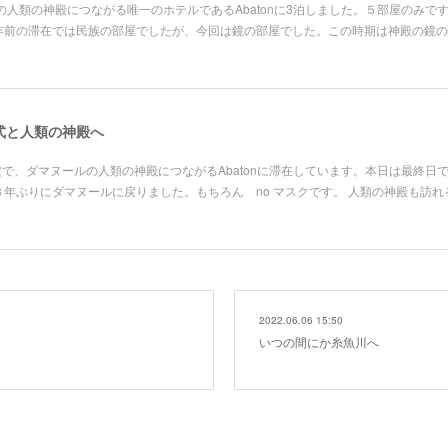
の人類の神殿につながる唯一のホテルであるAbatonに3泊しました。５部屋のみで
年前の滞在では民族の部屋でしたが、今回は鏡の部屋でした。この時期は神殿の鏡の
式と人類の神殿へ
定で、ダマヌールの人類の神殿につながるAbatonに滞在しています。本日は最終日
年ぶりにダマヌールに戻りました。もちろん no マスクです。 人類の神殿も訪れ
2022.06.06 15:50
いつの間にか糸魚川へ