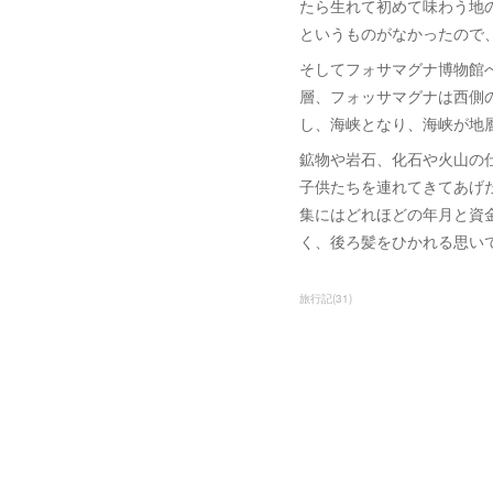
たら生れて初めて味わう地
というものがなかったので
そしてフォサマグナ博物館
層、フォッサマグナは西側
し、海峡となり、海峡が地
鉱物や岩石、化石や火山の
子供たちを連れてきてあげ
集にはどれほどの年月と資
く、後ろ髪をひかれる思い
旅行記
(
31
)