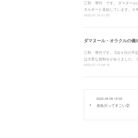
三和 導代 です。 ダマヌール
ネルギーと直結しています。４
2022.07.16 21:50
ダマヌール・オラクルの儀
三和 導代です。 3泊４日の予
は大変な規制をがありました。３
2022.07.15 04:15
2022.06.08 15:05
糸魚川ってすごい②